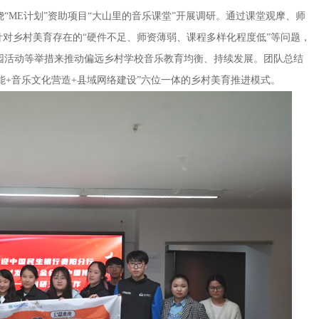
ME计划”资助项目“大山里的音乐课堂”开展调研。通过课堂观摩、师
针对乡村美育存在的“硬件不足、师资薄弱、课程多样化程度低”等问题，
园活动等举措来推动偏远乡村学校音乐教育均衡、持续发展。团队总结
能+音乐文化营造+县域网络建设”六位一体的乡村美育推进模式。