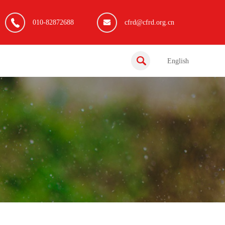
010-82872688
cfrd@cfrd.org.cn
English
五年深耕，智启新程——“智惠计划”2026年总结交流会暨成果汇报在京举行
“益起富泽”产业助农项目正式启动——政企社聚力兴乡村