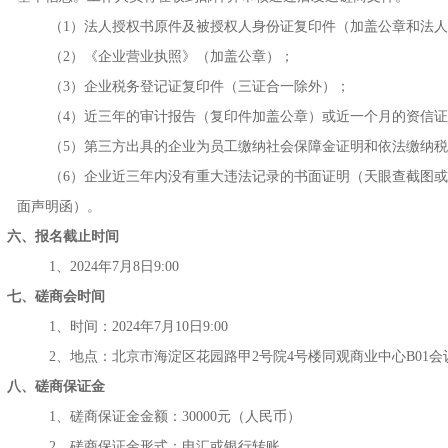
（
1）法人授权书原件及被授权人身份证复印件（加盖公章和法
（
2）《企业营业执照》（加盖公章）；
（
3）企业税务登记证复印件（三证合一除外）；
（
4）近三年的审计报告（复印件加盖公章）或近一个月的资信
（
5）第三方出具的企业为员工缴纳社会保障金证明和依法缴纳
（
6）企业近三年内没有重大违法记录的书面证明（天眼查截图
面声明函）。
六、报名截止时间
1、2024年7月8日9:00
七、磋商会时间
1、时间：2024年7月10
日
9:00
2、地点：北京市海淀区花园路甲2号院4号楼同观商业中心B01会
八、磋商保证金
1、磋商保证金金额：30000元（人民币）
2、磋商保证金形式：电汇或银行转账