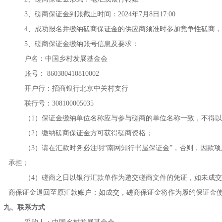
3、磋商保证金到账截止时间：2024年7月8日17:00
4、成功报名并缴纳磋商保证金的供应商须准时参加竞争性磋商
5、磋商保证金缴纳账号信息及要求：
户名：中国乡村发展基金会
账号：
860380410810002
开户行：招商银行北京中关村支行
联行号：
308100005035
（
1）保证金缴纳单位名称应与参与磋商的单位名称一致，不得
（
2）缴纳磋商保证金方可获得磋商资格；
（
3）请在汇款时务必注明“南网知行书屋保证金”，否则，因款
承担；
（
4）磋商之日以银行汇款单作为递交磋商文件的凭证，如未成交
商保证金退回至原汇款账户；如成交，磋商保证金将作为
履约保证金
九、联系方式