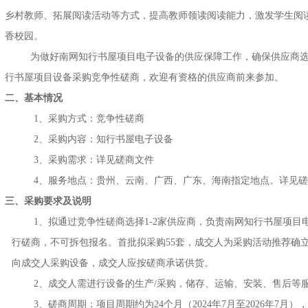
乡村教师、拓展阅读活动等方式，提高教师领读阅读能力，激发学生阅
香校园。
为做好南网知行书屋项目电子设备的供应保障工作，确保供应商
行书屋项目设备采购竞争性磋商，欢迎有资格的供应商前来参加。
二、基本情况
1、采购方式：竞争性磋商
2、采购内容：知行书屋电子设备
3、采购需求：详见磋商文件
4、服务地点：贵州、云南、广西、广东、海南指定地点。详见
三、采购要求及说明
1、拟通过竞争性磋商选择1-2家供应商，负责南网知行书屋项
行磋商，不可拆包报名。首批拟采购55套，成交人为采购活动推荐确
向成交人采购设备，成交人应按磋商承诺供货。
2、成交人需进行设备的生产/采购，储存、运输、安装、售后等
3、磋商周期：项目周期约为24个月
（
2024年7月至2026年7月）
，