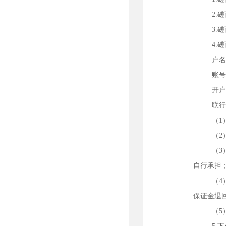
2.
3.
4.
户
账
开
联
（
（2
（3
自行承担
（4
保证金退
（