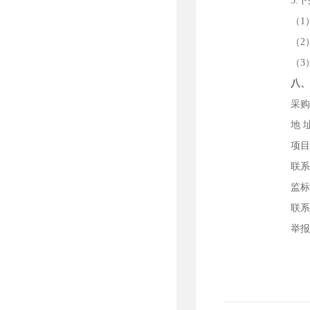
5.
（
（
2
（
3
八
采
地
址
项
联
监
联
举