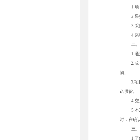
1.
2.
3.
4.
二
1.
通
2.成交
物。
3.
项
诺供货。
4.
5.
时，在确认
三
1.