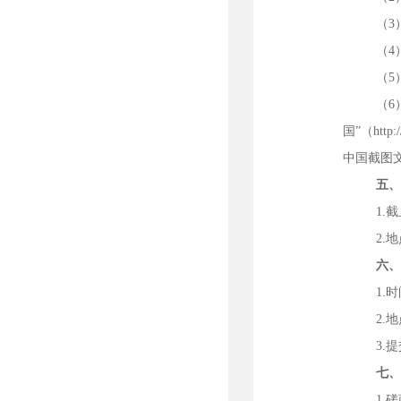
（
3
（
（
5
（
6
国”（htt
中国截图
五
1.
2.
六
1.
2.
3.
七
1.