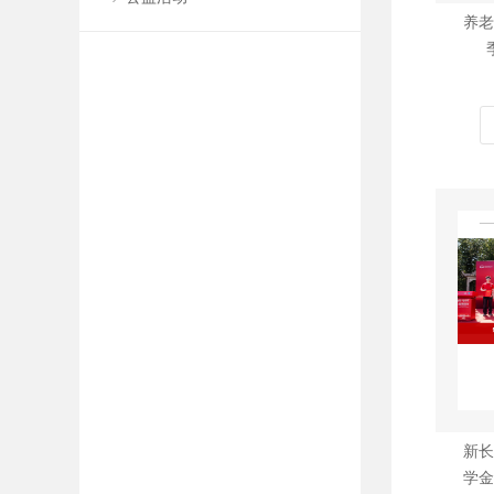
养老
新长
学金